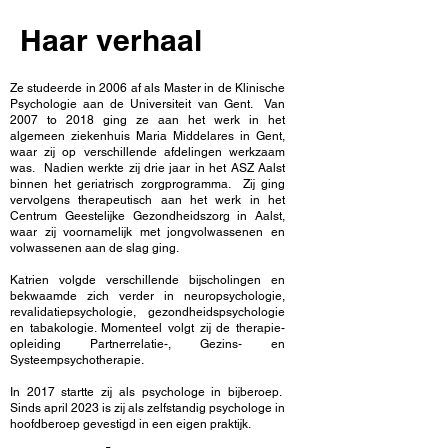
Haar verhaal
Ze studeerde in 2006 af als Master in de Klinische
Psychologie aan de Universiteit van Gent. Van
2007 to 2018 ging ze aan het werk in het
algemeen ziekenhuis Maria Middelares in Gent,
waar zij op verschillende afdelingen werkzaam
was. Nadien werkte zij drie jaar in het ASZ Aalst
binnen het geriatrisch zorgprogramma. Zij ging
vervolgens therapeutisch aan het werk in het
Centrum Geestelijke Gezondheidszorg in Aalst,
waar zij voornamelijk met jongvolwassenen en
volwassenen aan de slag ging.
Katrien volgde verschillende bijscholingen en
bekwaamde zich verder in neuropsychologie,
revalidatiepsychologie, gezondheidspsychologie
en tabakologie. Momenteel volgt zij de therapie-
opleiding Partnerrelatie-, Gezins- en
Systeempsychotherapie.
In 2017 startte zij als psychologe in bijberoep.
Sinds april 2023 is zij als zelfstandig psychologe in
hoofdberoep gevestigd in een eigen praktijk.