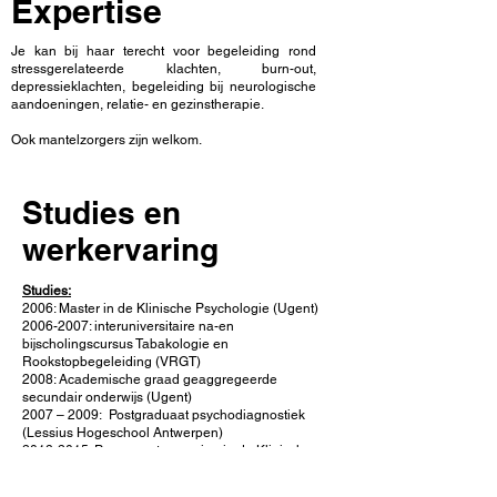
Expertise
Je kan bij haar terecht voor begeleiding rond
stressgerelateerde klachten, burn-out,
depressieklachten, begeleiding bij neurologische
aandoeningen, relatie- en gezinstherapie.
Ook mantelzorgers zijn welkom.
Studies en
werkervaring
Studies:
2006: Master in de Klinische Psychologie (Ugent)
2006-2007
: interuniversitaire na-en
bijscholingscursus Tabakologie en
Rookstopbegeleiding (VRGT)
2008: Academische graad geaggregeerde
secundair onderwijs (Ugent)
2007 – 2009: Postgraduaat psychodiagnostiek
(Lessius Hogeschool Antwerpen)
2013-2015
: Permanente vorming in de Klinische
Neuropsychologie (Ugent)
2016-2017
: Opleiding neuropsycholoog